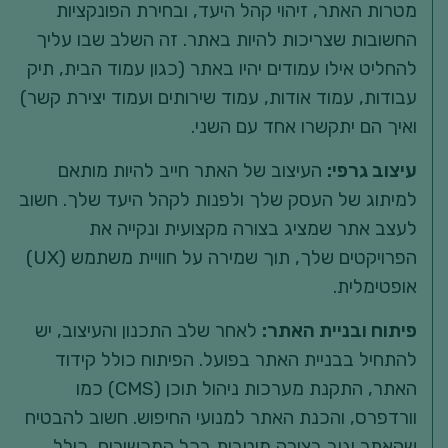
מטרות האתר, זיהוי קהל היעד, ובחירת הפונקציות
החשובות שצריכות להיות באתר. זה השלב שבו עליך
להחליט אילו עמודים יהיו באתר (כגון עמוד הבית, תיק
עבודות, עמוד אודות, עמוד שירותים ועמוד יצירת קשר)
ואיך הם יתקשרו אחד עם השני.
עיצוב גרפי:
העיצוב של האתר חייב להיות מותאם
למיתוג של העסק שלך ולפנות לקהל היעד שלך. חשוב
לעצב אתר שמציג בצורה מקצועית ונקייה את
הפרויקטים שלך, תוך שמירה על חוויית משתמש (UX)
אופטימלית.
פיתוח ובניית האתר:
לאחר שלב התכנון והעיצוב, יש
להתחיל בבניית האתר בפועל. הפיתוח כולל קידוד
האתר, התקנת מערכות ניהול תוכן (CMS) כמו
וורדפרס, והכנת האתר למנועי החיפוש. חשוב להבטיח
שהאתר יגיב בצורה מיטבית בכל המכשירים, כולל