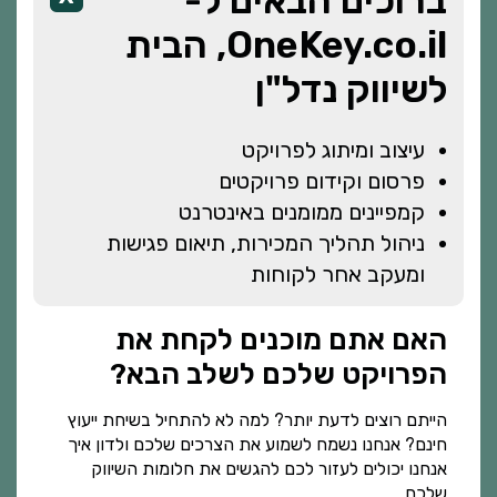
ברוכים הבאים ל-
האתר שלך לחברים ומכרים.
OneKey.co.il, הבית
בידול מהמתחרים:
תחום הבנייה הוא תחום תחרותי
לשיווק נדל"ן
מאוד. בניית אתר אינטרנט לקבלנים מאפשרת לך
לבדל את עצמך מהמתחרים ולמשוך לקוחות שמחפשים
עיצוב ומיתוג לפרויקט
את השירותים המיוחדים שאתה מציע.
פרסום וקידום פרויקטים
כיצד לבחור חברת בניית אתרים לקבלנים
קמפיינים ממומנים באינטרנט
כאשר מדובר בבניית אתר אינטרנט לקבלנים, בחירת
ניהול תהליך המכירות, תיאום פגישות
החברה הנכונה היא קריטית להצלחת הפרויקט. הנה
ומעקב אחר לקוחות
כמה טיפים לבחירת החברה המתאימה:
האם אתם מוכנים לקחת את
ניסיון וידע בתחום:
וודא שהחברה שאתה שוקל לעבוד
הפרויקט שלכם לשלב הבא?
איתה מתמחה בבניית אתרים לקבלנים ויש לה ניסיון
בתחום הבנייה. חברה עם ניסיון תדע להבין את הצרכים
הייתם רוצים לדעת יותר? למה לא להתחיל בשיחת ייעוץ
חינם? אנחנו נשמח לשמוע את הצרכים שלכם ולדון איך
המיוחדים של העסק שלך ותוכל להציע פתרונות
אנחנו יכולים לעזור לכם להגשים את חלומות השיווק
מותאמים אישית.
שלכם.